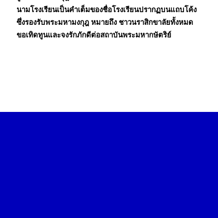
นามโรงเรียนเป็นคำเต็มของชื่อโรงเรียนปรากฏบนแถบโค้ง
ซึ่งรองรับพระมหามงกุฎ หมายถึง ชาวนราสิกขาลัยทั้งหมด
ขอเทิดทูนและจงรักภักดีต่อสถาบันพระมหากษัตริย์