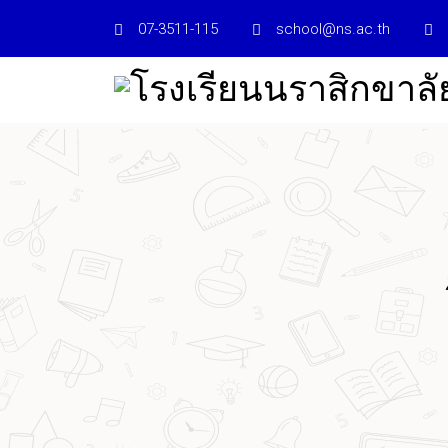
07-3511-115
school@ns.ac.th