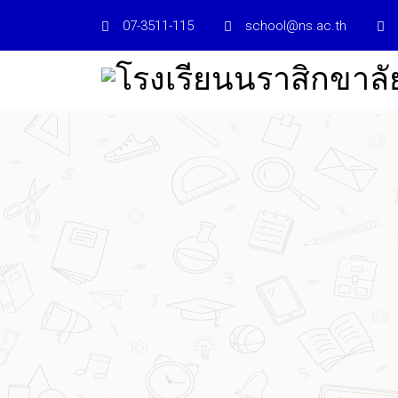
07-3511-115
school@ns.ac.th